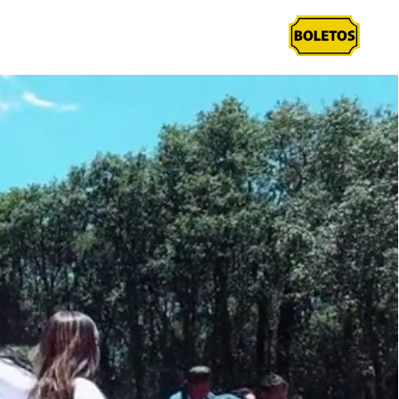
s
Camping
Club Bioparque
Promociones